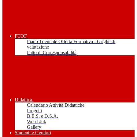
PTOF
Piano Triennale Offerta Formativa - Griglie di
valutazione
Patto di Corresponsabilità
Didattica
Calendario Attività Didattiche
Progetti
B.E.S. e D.S.A.
Web Link
Gallery
Studenti e Genitori