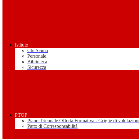
Istituto
Chi Siamo
Personale
Biblioteca
Sicurezza
PTOF
Piano Triennale Offerta Formativa - Griglie di valutazion
Patto di Corresponsabilità