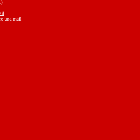
A)
ail
re una mail