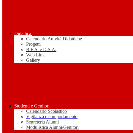
Didattica
Calendario Attività Didattiche
Progetti
B.E.S. e D.S.A.
Web Link
Gallery
Studenti e Genitori
Calendario Scolastico
Vigilanza e comportamento
Segreteria Alunni
Modulistica Alunni/Genitori