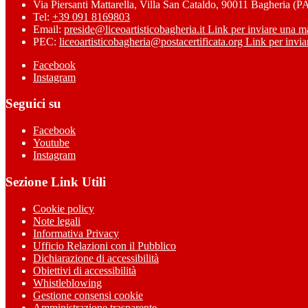
Via Piersanti Mattarella, Villa San Cataldo, 90011 Bagheria (P
Tel:
+39 091 8169803
Email:
preside@liceoartisticobagheria.it
Link per inviare una m
PEC:
liceoartisticobagheria@postacertificata.org
Link per invia
Facebook
Instagram
Seguici su
Facebook
Youtube
Instagram
Sezione Link Utili
Cookie policy
Note legali
Informativa Privacy
Ufficio Relazioni con il Pubblico
Dichiarazione di accessibilità
Obiettivi di accessibilità
Whistleblowing
Gestione consensi cookie
Amministrazione trasparente