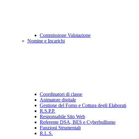
Commissione Valutazione
Nomine e Incarichi
Coordinatori di classe
Animatore digitale
Gestione del Forno e Cottura degli Elaborati
R.S.P.P.
Responsabile Sito Web
Referente DSA, BES e Cyberbullismo
Funzioni Strumentali
R.L.S.