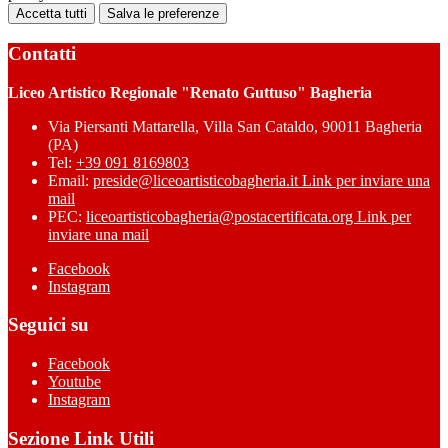
Accetta tutti
Salva le preferenze
Contatti
Liceo Artistico Regionale "Renato Guttuso" Bagheria
Via Piersanti Mattarella, Villa San Cataldo, 90011 Bagheria
(PA)
Tel:
+39 091 8169803
Email:
preside@liceoartisticobagheria.it
Link per inviare una
mail
PEC:
liceoartisticobagheria@postacertificata.org
Link per
inviare una mail
Facebook
Instagram
Seguici su
Facebook
Youtube
Instagram
Sezione Link Utili