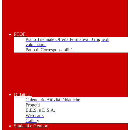
PTOF
Piano Triennale Offerta Formativa - Griglie di
valutazione
Patto di Corresponsabilità
Didattica
Calendario Attività Didattiche
Progetti
B.E.S. e D.S.A.
Web Link
Gallery
Studenti e Genitori