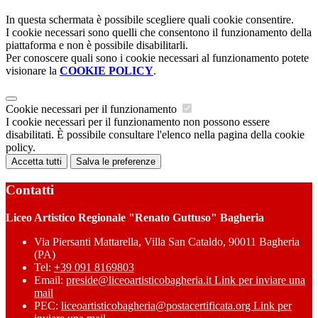
In questa schermata è possibile scegliere quali cookie consentire.
I cookie necessari sono quelli che consentono il funzionamento della
piattaforma e non è possibile disabilitarli.
Per conoscere quali sono i cookie necessari al funzionamento potete
visionare la
COOKIE POLICY
.
Cookie necessari per il funzionamento
I cookie necessari per il funzionamento non possono essere
disabilitati. È possibile consultare l'elenco nella pagina della cookie
policy.
Accetta tutti
Salva le preferenze
Contatti
Liceo Artistico Regionale "Renato Guttuso" Bagheria
Via Piersanti Mattarella, Villa San Cataldo, 90011 Bagheria
(PA)
Tel:
+39 091 8169803
Email:
preside@liceoartisticobagheria.it
Link per inviare una
mail
PEC:
liceoartisticobagheria@postacertificata.org
Link per