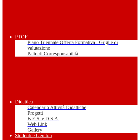
PTOF
Piano Triennale Offerta Formativa - Griglie di
valutazione
Patto di Corresponsabilità
Didattica
Calendario Attività Didattiche
Progetti
B.E.S. e D.S.A.
Web Link
Gallery
Studenti e Genitori