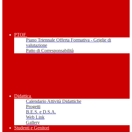
PTOF
Piano Triennale Offerta Formativa - Griglie di
valutazione
Patto di Corresponsabilità
Didattica
Calendario Attività Didattiche
Progetti
B.E.S. e D.S.A.
Web Link
Gallery
Studenti e Genitori