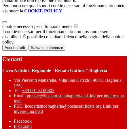
piattaforma e non è possibile disabilitarli.
Per conoscere quali sono i cookie necessari al funzionamento potete
visionare la
COOKIE POLICY
.
Cookie necessari per il funzionamento
I cookie necessari per il funzionamento non possono essere
disabilitati. È possibile consultare l'elenco nella pagina della cookie
policy.
Accetta tutti
Salva le preferenze
Contatti
Liceo Artistico Regionale "Renato Guttuso" Bagheria
Via Piersanti Mattarella, Villa San Cataldo, 90011 Bagheria
(PA)
Tel:
+39 091 8169803
Email:
preside@liceoartisticobagheria.it
Link per inviare una
mail
PEC:
liceoartisticobagheria@postacertificata.org
Link per
inviare una mail
Facebook
Instagram