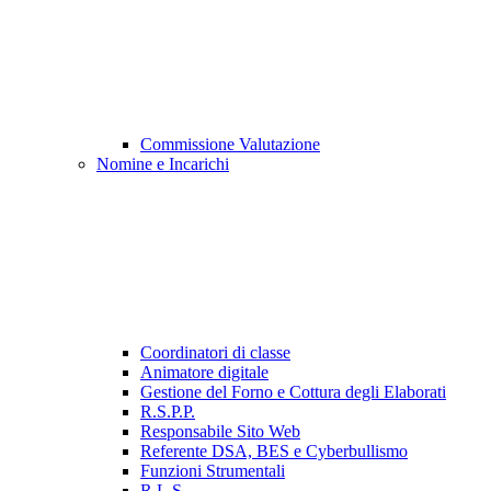
Commissione Valutazione
Nomine e Incarichi
Coordinatori di classe
Animatore digitale
Gestione del Forno e Cottura degli Elaborati
R.S.P.P.
Responsabile Sito Web
Referente DSA, BES e Cyberbullismo
Funzioni Strumentali
R.L.S.