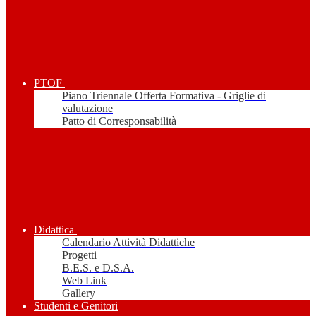
PTOF
Piano Triennale Offerta Formativa - Griglie di
valutazione
Patto di Corresponsabilità
Didattica
Calendario Attività Didattiche
Progetti
B.E.S. e D.S.A.
Web Link
Gallery
Studenti e Genitori