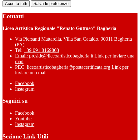
Accetta tutti
Salva le preferenze
Contatti
Liceo Artistico Regionale "Renato Guttuso" Bagheria
Via Piersanti Mattarella, Villa San Cataldo, 90011 Bagheria
(PA)
Tel:
+39 091 8169803
Email:
preside@liceoartisticobagheria.it
Link per inviare una
mail
PEC:
liceoartisticobagheria@postacertificata.org
Link per
inviare una mail
Facebook
Instagram
Seguici su
Facebook
Youtube
Instagram
Sezione Link Utili