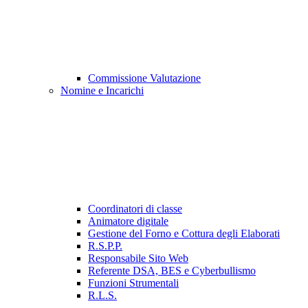
Commissione Valutazione
Nomine e Incarichi
Coordinatori di classe
Animatore digitale
Gestione del Forno e Cottura degli Elaborati
R.S.P.P.
Responsabile Sito Web
Referente DSA, BES e Cyberbullismo
Funzioni Strumentali
R.L.S.