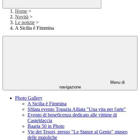
Home
>
Novità
>
Le notizie
>
A Sicilia è Fimmina
Menu di
navigazione
Photo Gallery
A Sicilia è Fimmina
Sfilata evento Topazia Alliata "Una vita per l'arte"
Evento di beneficenza dedicato alle vittime di
Casteldaccia
Baaria 50 in Photo
Vie dei Tesori, presso "Le Stanze al Genio" museo
delle maioliche