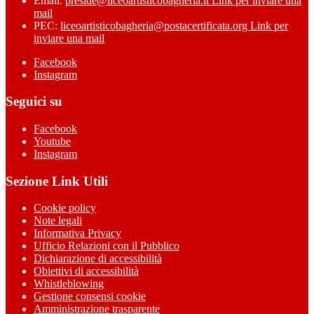
Email:
preside@liceoartisticobagheria.it
Link per inviare una
mail
PEC:
liceoartisticobagheria@postacertificata.org
Link per
inviare una mail
Facebook
Instagram
Seguici su
Facebook
Youtube
Instagram
Sezione Link Utili
Cookie policy
Note legali
Informativa Privacy
Ufficio Relazioni con il Pubblico
Dichiarazione di accessibilità
Obiettivi di accessibilità
Whistleblowing
Gestione consensi cookie
Amministrazione trasparente