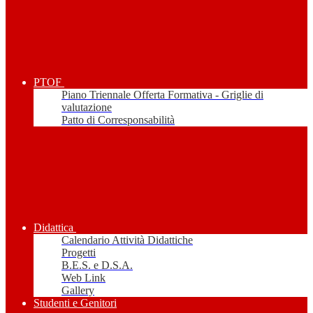
PTOF
Piano Triennale Offerta Formativa - Griglie di
valutazione
Patto di Corresponsabilità
Didattica
Calendario Attività Didattiche
Progetti
B.E.S. e D.S.A.
Web Link
Gallery
Studenti e Genitori