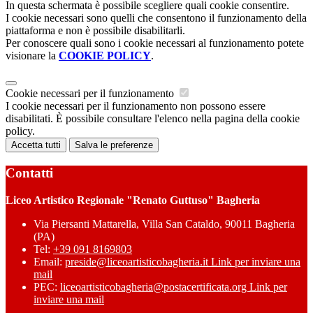
In questa schermata è possibile scegliere quali cookie consentire.
I cookie necessari sono quelli che consentono il funzionamento della
piattaforma e non è possibile disabilitarli.
Per conoscere quali sono i cookie necessari al funzionamento potete
visionare la
COOKIE POLICY
.
Cookie necessari per il funzionamento
I cookie necessari per il funzionamento non possono essere
disabilitati. È possibile consultare l'elenco nella pagina della cookie
policy.
Accetta tutti
Salva le preferenze
Contatti
Liceo Artistico Regionale "Renato Guttuso" Bagheria
Via Piersanti Mattarella, Villa San Cataldo, 90011 Bagheria
(PA)
Tel:
+39 091 8169803
Email:
preside@liceoartisticobagheria.it
Link per inviare una
mail
PEC:
liceoartisticobagheria@postacertificata.org
Link per
inviare una mail