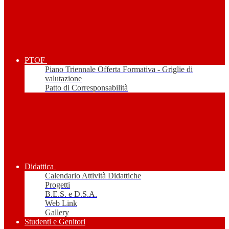
PTOF
Piano Triennale Offerta Formativa - Griglie di
valutazione
Patto di Corresponsabilità
Didattica
Calendario Attività Didattiche
Progetti
B.E.S. e D.S.A.
Web Link
Gallery
Studenti e Genitori