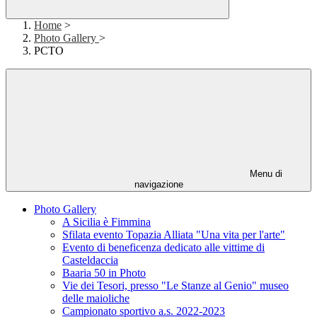
Home
>
Photo Gallery
>
PCTO
Menu di
navigazione
Photo Gallery
A Sicilia è Fimmina
Sfilata evento Topazia Alliata "Una vita per l'arte"
Evento di beneficenza dedicato alle vittime di
Casteldaccia
Baaria 50 in Photo
Vie dei Tesori, presso "Le Stanze al Genio" museo
delle maioliche
Campionato sportivo a.s. 2022-2023