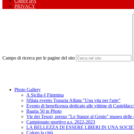
Codice IPA
PRIVACY
Campo di ricerca per le pagine del sito
Photo Gallery
A Sicilia è Fimmina
Sfilata evento Topazia Alliata "Una vita per l'arte"
Evento di beneficenza dedicato alle vittime di Casteldacc
Baaria 50 in Photo
Vie dei Tesori, presso "Le Stanze al Genio" museo delle
Campionato sportivo a.s. 2022-2023
LA BELLEZZA DI ESSERE LIBERI IN UNA SOCIE
Coloro la città