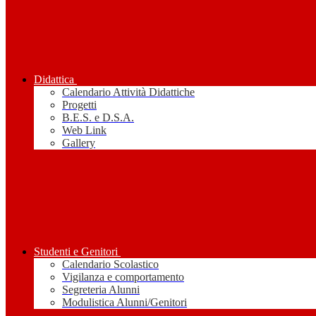
Didattica
Calendario Attività Didattiche
Progetti
B.E.S. e D.S.A.
Web Link
Gallery
Studenti e Genitori
Calendario Scolastico
Vigilanza e comportamento
Segreteria Alunni
Modulistica Alunni/Genitori