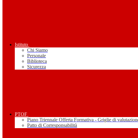
Istituto
Chi Siamo
Personale
Biblioteca
Sicurezza
PTOF
Piano Triennale Offerta Formativa - Griglie di valutazion
Patto di Corresponsabilità