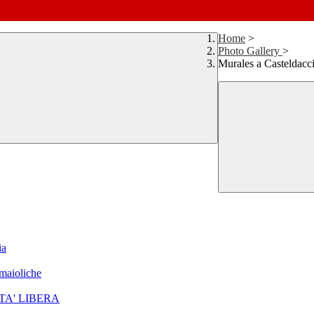
Home
>
Photo Gallery
>
Murales a Casteldacc
ia
 maioliche
TA' LIBERA