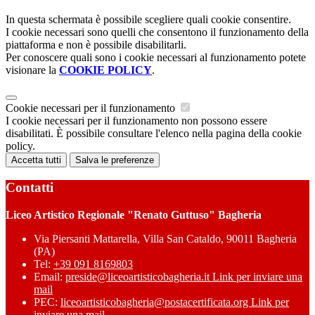
In questa schermata è possibile scegliere quali cookie consentire.
I cookie necessari sono quelli che consentono il funzionamento della
piattaforma e non è possibile disabilitarli.
Per conoscere quali sono i cookie necessari al funzionamento potete
visionare la
COOKIE POLICY
.
Cookie necessari per il funzionamento
I cookie necessari per il funzionamento non possono essere
disabilitati. È possibile consultare l'elenco nella pagina della cookie
policy.
Accetta tutti
Salva le preferenze
Contatti
Liceo Artistico Regionale "Renato Guttuso" Bagheria
Via Piersanti Mattarella, Villa San Cataldo, 90011 Bagheria
(PA)
Tel:
+39 091 8169803
Email:
preside@liceoartisticobagheria.it
Link per inviare una
mail
PEC:
liceoartisticobagheria@postacertificata.org
Link per
inviare una mail