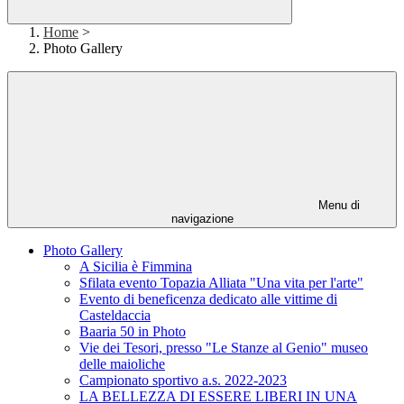
Home
>
Photo Gallery
Menu di
navigazione
Photo Gallery
A Sicilia è Fimmina
Sfilata evento Topazia Alliata "Una vita per l'arte"
Evento di beneficenza dedicato alle vittime di
Casteldaccia
Baaria 50 in Photo
Vie dei Tesori, presso "Le Stanze al Genio" museo
delle maioliche
Campionato sportivo a.s. 2022-2023
LA BELLEZZA DI ESSERE LIBERI IN UNA