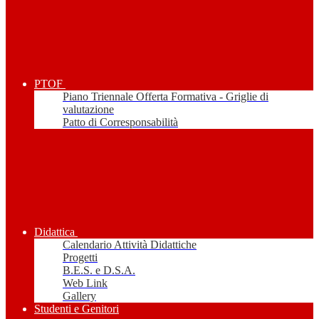
PTOF
Piano Triennale Offerta Formativa - Griglie di
valutazione
Patto di Corresponsabilità
Didattica
Calendario Attività Didattiche
Progetti
B.E.S. e D.S.A.
Web Link
Gallery
Studenti e Genitori