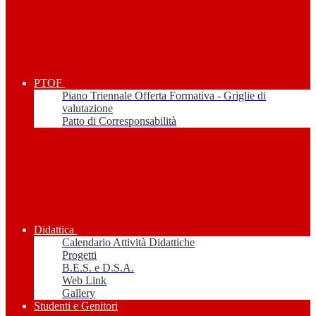
PTOF
Piano Triennale Offerta Formativa - Griglie di
valutazione
Patto di Corresponsabilità
Didattica
Calendario Attività Didattiche
Progetti
B.E.S. e D.S.A.
Web Link
Gallery
Studenti e Genitori