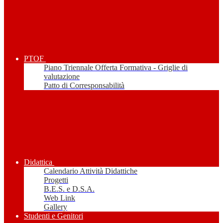
PTOF
Piano Triennale Offerta Formativa - Griglie di
valutazione
Patto di Corresponsabilità
Didattica
Calendario Attività Didattiche
Progetti
B.E.S. e D.S.A.
Web Link
Gallery
Studenti e Genitori