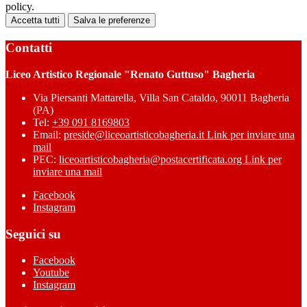
policy.
Accetta tutti
Salva le preferenze
Contatti
Liceo Artistico Regionale "Renato Guttuso" Bagheria
Via Piersanti Mattarella, Villa San Cataldo, 90011 Bagheria
(PA)
Tel:
+39 091 8169803
Email:
preside@liceoartisticobagheria.it
Link per inviare una
mail
PEC:
liceoartisticobagheria@postacertificata.org
Link per
inviare una mail
Facebook
Instagram
Seguici su
Facebook
Youtube
Instagram