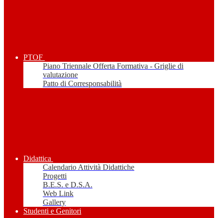
PTOF
Piano Triennale Offerta Formativa - Griglie di
valutazione
Patto di Corresponsabilità
Didattica
Calendario Attività Didattiche
Progetti
B.E.S. e D.S.A.
Web Link
Gallery
Studenti e Genitori