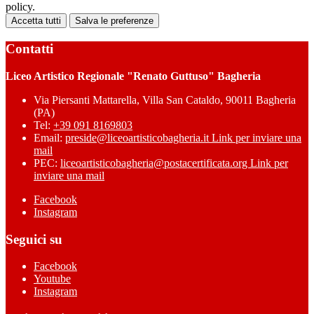
policy.
Accetta tutti
Salva le preferenze
Contatti
Liceo Artistico Regionale "Renato Guttuso" Bagheria
Via Piersanti Mattarella, Villa San Cataldo, 90011 Bagheria
(PA)
Tel:
+39 091 8169803
Email:
preside@liceoartisticobagheria.it
Link per inviare una
mail
PEC:
liceoartisticobagheria@postacertificata.org
Link per
inviare una mail
Facebook
Instagram
Seguici su
Facebook
Youtube
Instagram