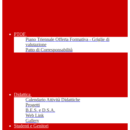
PTOF
Piano Triennale Offerta Formativa - Griglie di
valutazione
Patto di Corresponsabilità
Didattica
Calendario Attività Didattiche
Progetti
B.E.S. e D.S.A.
Web Link
Gallery
Studenti e Genitori