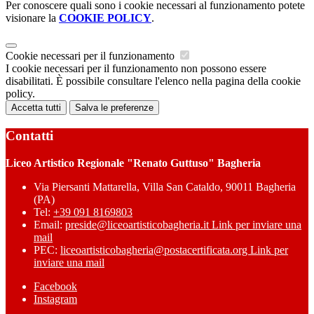
Per conoscere quali sono i cookie necessari al funzionamento potete
visionare la
COOKIE POLICY
.
Cookie necessari per il funzionamento
I cookie necessari per il funzionamento non possono essere
disabilitati. È possibile consultare l'elenco nella pagina della cookie
policy.
Accetta tutti
Salva le preferenze
Contatti
Liceo Artistico Regionale "Renato Guttuso" Bagheria
Via Piersanti Mattarella, Villa San Cataldo, 90011 Bagheria
(PA)
Tel:
+39 091 8169803
Email:
preside@liceoartisticobagheria.it
Link per inviare una
mail
PEC:
liceoartisticobagheria@postacertificata.org
Link per
inviare una mail
Facebook
Instagram