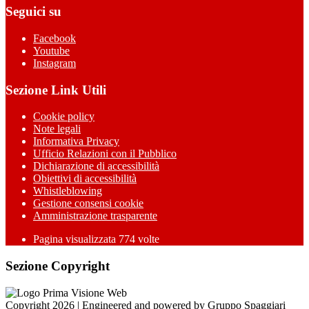
Seguici su
Facebook
Youtube
Instagram
Sezione Link Utili
Cookie policy
Note legali
Informativa Privacy
Ufficio Relazioni con il Pubblico
Dichiarazione di accessibilità
Obiettivi di accessibilità
Whistleblowing
Gestione consensi cookie
Amministrazione trasparente
Pagina visualizzata
774
volte
Sezione Copyright
Copyright 2026 | Engineered and powered by Gruppo Spaggiari