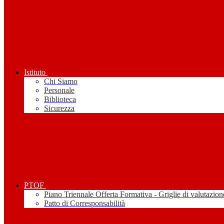
Istituto
Chi Siamo
Personale
Biblioteca
Sicurezza
PTOF
Piano Triennale Offerta Formativa - Griglie di valutazion
Patto di Corresponsabilità