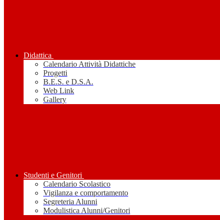
Didattica
Calendario Attività Didattiche
Progetti
B.E.S. e D.S.A.
Web Link
Gallery
Studenti e Genitori
Calendario Scolastico
Vigilanza e comportamento
Segreteria Alunni
Modulistica Alunni/Genitori