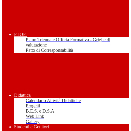
PTOF
Piano Triennale Offerta Formativa - Griglie di
valutazione
Patto di Corresponsabilità
Didattica
Calendario Attività Didattiche
Progetti
B.E.S. e D.S.A.
Web Link
Gallery
Studenti e Genitori