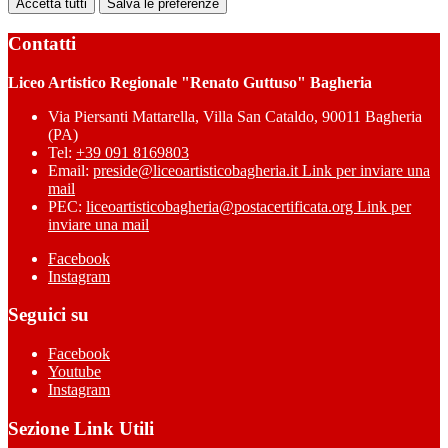
Accetta tutti
Salva le preferenze
Contatti
Liceo Artistico Regionale "Renato Guttuso" Bagheria
Via Piersanti Mattarella, Villa San Cataldo, 90011 Bagheria
(PA)
Tel:
+39 091 8169803
Email:
preside@liceoartisticobagheria.it
Link per inviare una
mail
PEC:
liceoartisticobagheria@postacertificata.org
Link per
inviare una mail
Facebook
Instagram
Seguici su
Facebook
Youtube
Instagram
Sezione Link Utili