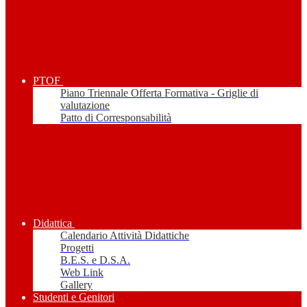
PTOF
Piano Triennale Offerta Formativa - Griglie di
valutazione
Patto di Corresponsabilità
Didattica
Calendario Attività Didattiche
Progetti
B.E.S. e D.S.A.
Web Link
Gallery
Studenti e Genitori