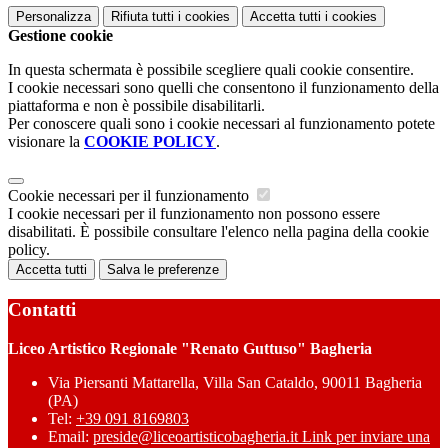
Personalizza
Rifiuta tutti
i cookies
Accetta tutti
i cookies
Gestione cookie
In questa schermata è possibile scegliere quali cookie consentire.
I cookie necessari sono quelli che consentono il funzionamento della
piattaforma e non è possibile disabilitarli.
Per conoscere quali sono i cookie necessari al funzionamento potete
visionare la
COOKIE POLICY
.
Cookie necessari per il funzionamento
I cookie necessari per il funzionamento non possono essere
disabilitati. È possibile consultare l'elenco nella pagina della cookie
policy.
Accetta tutti
Salva le preferenze
Contatti
Liceo Artistico Regionale "Renato Guttuso" Bagheria
Via Piersanti Mattarella, Villa San Cataldo, 90011 Bagheria
(PA)
Tel:
+39 091 8169803
Email:
preside@liceoartisticobagheria.it
Link per inviare una