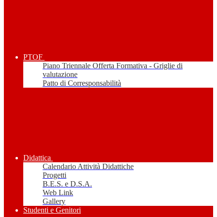
PTOF
Piano Triennale Offerta Formativa - Griglie di
valutazione
Patto di Corresponsabilità
Didattica
Calendario Attività Didattiche
Progetti
B.E.S. e D.S.A.
Web Link
Gallery
Studenti e Genitori