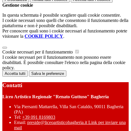
Gestione cookie
In questa schermata è possibile scegliere quali cookie consentire.
I cookie necessari sono quelli che consentono il funzionamento della
piattaforma e non è possibile disabilitarli.
Per conoscere quali sono i cookie necessari al funzionamento potete
visionare la
COOKIE POLICY
.
Cookie necessari per il funzionamento
I cookie necessari per il funzionamento non possono essere
disabilitati. È possibile consultare l'elenco nella pagina della cookie
policy.
Accetta tutti
Salva le preferenze
Contatti
Liceo Artistico Regionale "Renato Guttuso" Bagheria
Via Piersanti Mattarella, Villa San Cataldo, 90011 Bagheria
(PA)
Tel:
+39 091 8169803
Email:
preside@liceoartisticobagheria.it
Link per inviare una
mail