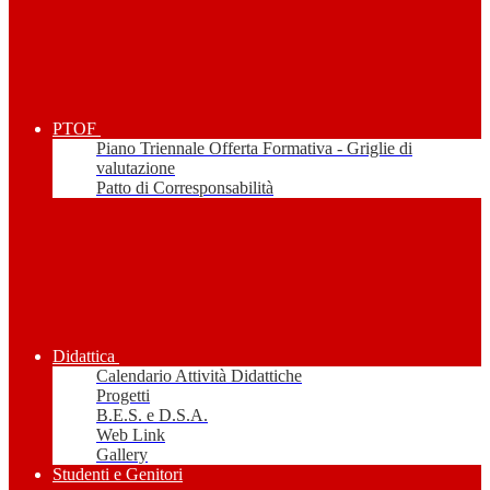
PTOF
Piano Triennale Offerta Formativa - Griglie di
valutazione
Patto di Corresponsabilità
Didattica
Calendario Attività Didattiche
Progetti
B.E.S. e D.S.A.
Web Link
Gallery
Studenti e Genitori