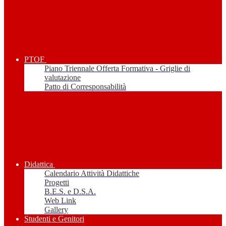
PTOF
Piano Triennale Offerta Formativa - Griglie di
valutazione
Patto di Corresponsabilità
Didattica
Calendario Attività Didattiche
Progetti
B.E.S. e D.S.A.
Web Link
Gallery
Studenti e Genitori