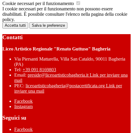
Cookie necessari per il funzionamento
I cookie necessari per il funzionamento non possono essere
disabilitati. È possibile consultare l'elenco nella pagina della cookie
policy.
Accetta tutti
Salva le preferenze
Contatti
Liceo Artistico Regionale "Renato Guttuso" Bagheria
Via Piersanti Mattarella, Villa San Cataldo, 90011 Bagheria
(PA)
Tel:
+39 091 8169803
Email:
preside@liceoartisticobagheria.it
Link per inviare una
mail
PEC:
liceoartisticobagheria@postacertificata.org
Link per
inviare una mail
Facebook
Instagram
Seguici su
Facebook